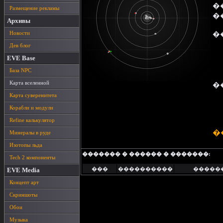
�
Размещение рекламы
�
Архивы
Новости
�
Дев блог
EVE Base
База NPC
Карта вселенной
�
Карта суверенитета
Корабли и модули
Refine калькулятор
�
Минералы в руде
Изотопы льда
������� � ������ � �������:
Tech 2 компоненты
���
����������
�����
EVE Media
Концепт арт
Скриншоты
Обои
Музыка