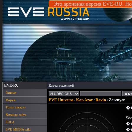
Это архивная версия EVE-RU. Но
EVE-RU
Карта вселенной
Главная
EVE Universe
Kor-Azor
Ravin
Zorenyen
Форум
/
/
/
Триал аккаунт
�
Команда сайта
Sec
EULA
�
�
EVE-MEDIA wiki