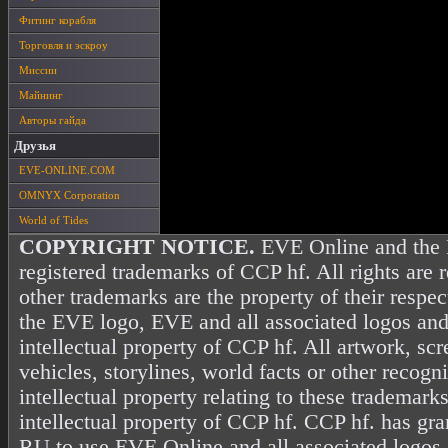
Фитинг корабля
Торговля и эскроу
Миссии
Майнинг
Авторы гайда
Друзья
EVE-ONLINE.COM
OMNYX Corporation
World of Tides
COPYRIGHT NOTICE.
EVE Online and the 
registered trademarks of CCP hf. All rights are 
other trademarks are the property of their resp
the EVE logo, EVE and all associated logos and
intellectual property of CCP hf. All artwork, scr
vehicles, storylines, world facts or other recogni
intellectual property relating to these trademark
intellectual property of CCP hf. CCP hf. has gr
RU to use EVE Online and all associated logos 