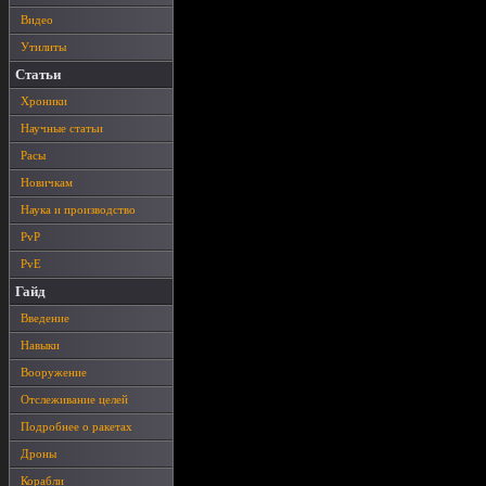
Видео
Утилиты
Статьи
Хроники
Научные статьи
Расы
Новичкам
Наука и производство
PvP
PvE
Гайд
Введение
Навыки
Вооружение
Отслеживание целей
Подробнее о ракетах
Дроны
Корабли