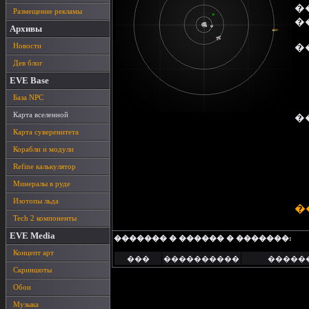
�
Размещение рекламы
�
Архивы
Новости
�
Дев блог
EVE Base
База NPC
Карта вселенной
�
Карта суверенитета
Корабли и модули
Refine калькулятор
Минералы в руде
Изотопы льда
�
Tech 2 компоненты
EVE Media
������� � ������ � �������:
Концепт арт
���
����������
�����
Скриншоты
Обои
Музыка