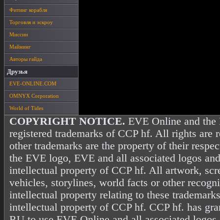
Фитинг корабля
Торговля и эскроу
Миссии
Майнинг
Авторы гайда
Друзья
EVE-ONLINE.COM
OMNYX Corporation
World of Tides
COPYRIGHT NOTICE.
EVE Online and the 
registered trademarks of CCP hf. All rights are 
other trademarks are the property of their resp
the EVE logo, EVE and all associated logos and
intellectual property of CCP hf. All artwork, scr
vehicles, storylines, world facts or other recogni
intellectual property relating to these trademark
intellectual property of CCP hf. CCP hf. has gr
RU to use EVE Online and all associated logos 