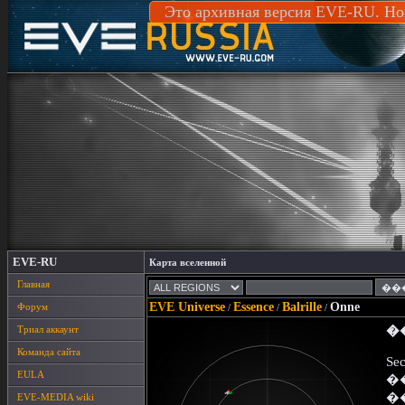
Это архивная версия EVE-RU. Но
EVE-RU
Карта вселенной
Главная
EVE Universe
Essence
Balrille
Onne
Форум
/
/
/
Триал аккаунт
�
Команда сайта
Sec
EULA
�
�
EVE-MEDIA wiki