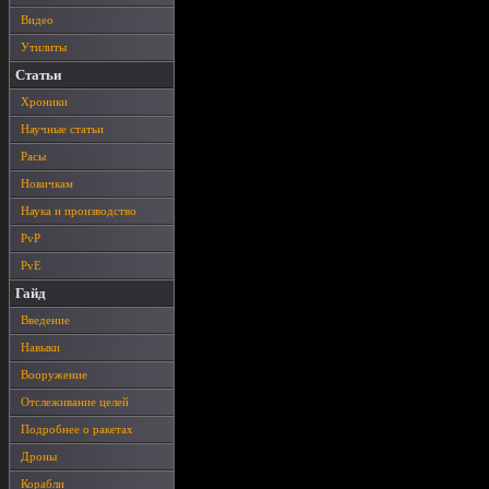
Видео
Утилиты
Статьи
Хроники
Научные статьи
Расы
Новичкам
Наука и производство
PvP
PvE
Гайд
Введение
Навыки
Вооружение
Отслеживание целей
Подробнее о ракетах
Дроны
Корабли