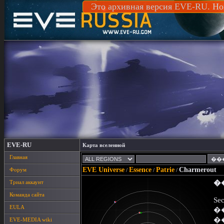
Это архивная версия EVE-RU. Но
EVE-RU
Карта вселенной
Главная
EVE Universe
Essence
Patrie
Charmerout
Форум
/
/
/
Триал аккаунт
�
Команда сайта
Sec
EULA
�
�
EVE-MEDIA wiki