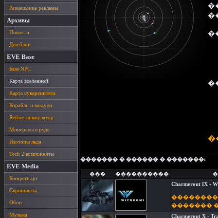
�
Размещение рекламы
�
Архивы
Новости
�
Дев блог
EVE Base
База NPC
Карта вселенной
�
Карта суверенитета
Корабли и модули
Refine калькулятор
Минералы в руде
�
Изотопы льда
Tech 2 компоненты
������� � ������ � �������:
EVE Media
���
����������
�
Концепт арт
Charmerout IX - W
Скриншоты
��������
Обои
������� 
Музыка
Charmerout X - Tra