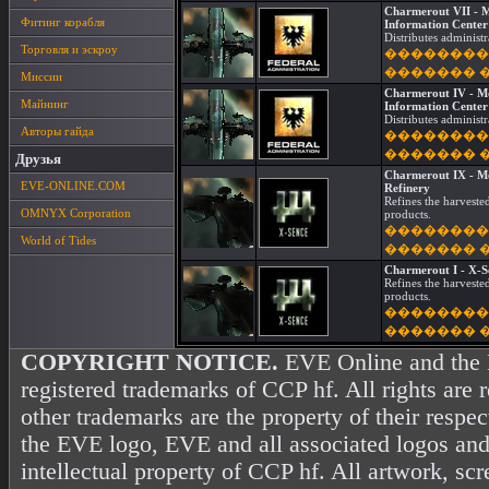
Charmerout VII - M
Фитинг корабля
Information Center
Distributes administr
Торговля и эскроу
��������
������� 
Миссии
Charmerout IV - Mo
Майнинг
Information Center
Distributes administr
Авторы гайда
��������
������� 
Друзья
Charmerout IX - Mo
EVE-ONLINE.COM
Refinery
Refines the harveste
OMNYX Corporation
products.
��������
World of Tides
������� 
Charmerout I - X-S
Refines the harveste
products.
��������
������� 
COPYRIGHT NOTICE.
EVE Online and the 
registered trademarks of CCP hf. All rights are 
other trademarks are the property of their resp
the EVE logo, EVE and all associated logos and
intellectual property of CCP hf. All artwork, scr