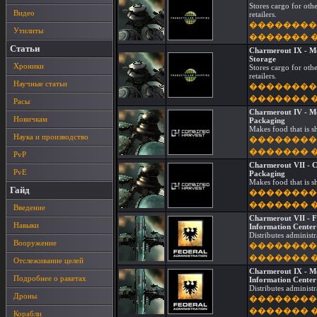
Stores cargo for othe
Видео
retailers.
��������
Утилиты
������� 
Статьи
Charmerout IX - Mo
Storage
Хроники
Stores cargo for othe
retailers.
Научные статьи
��������
������� 
Расы
Charmerout IV - M
Новичкам
Packaging
Makes food that is s
Наука и производство
��������
������� 
PvP
Charmerout VII - 
PvE
Packaging
Makes food that is s
Гайд
��������
������� 
Введение
Charmerout VII - F
Навыки
Information Center
Distributes administr
Вооружение
��������
������� 
Отслеживание целей
Charmerout IX - Mo
Подробнее о ракетах
Information Center
Distributes administr
Дроны
��������
������� 
Корабли