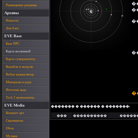
�
Размещение рекламы
�
Архивы
Новости
�
Дев блог
EVE Base
База NPC
Карта вселенной
�
Карта суверенитета
Корабли и модули
Refine калькулятор
Минералы в руде
Изотопы льда
�
Tech 2 компоненты
EVE Media
������� � ������ � �������:
Концепт арт
���
����������
�����
Скриншоты
Обои
Музыка