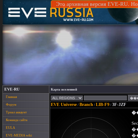
Это архивная версия EVE-RU. Но
EVE-RU
Карта вселенной
Главная
EVE Universe
Branch
LIB-F9
3F-JZF
Форум
/
/
/
Триал аккаунт
�
Команда сайта
Sec
EULA
�
�
EVE-MEDIA wiki