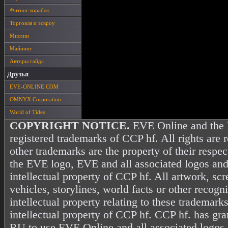
Фитинг корабля
Торговля и эскроу
Миссии
Майнинг
Авторы гайда
Друзья
EVE-ONLINE.COM
OMNYX Corporation
World of Tides
COPYRIGHT NOTICE.
EVE Online and the 
registered trademarks of CCP hf. All rights are 
other trademarks are the property of their resp
the EVE logo, EVE and all associated logos and
intellectual property of CCP hf. All artwork, scr
vehicles, storylines, world facts or other recogni
intellectual property relating to these trademark
intellectual property of CCP hf. CCP hf. has gr
RU to use EVE Online and all associated logos 