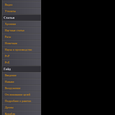
Видео
Утилиты
Статьи
Хроники
Научные статьи
Расы
Новичкам
Наука и производство
PvP
PvE
Гайд
Введение
Навыки
Вооружение
Отслеживание целей
Подробнее о ракетах
Дроны
Корабли