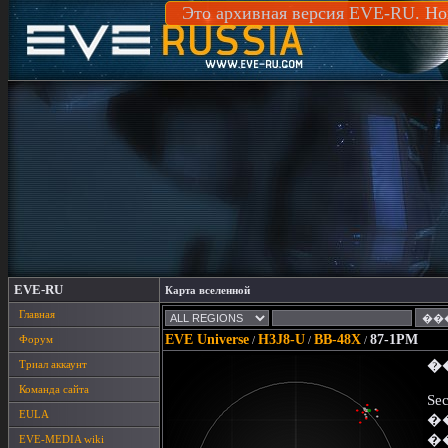
Это архивная версия EVE-RU. Но
EVE-RU
Карта вселенной
Главная
EVE Universe
H3J8-U
BB-48X
87-1PM
Форум
/
/
/
Триал аккаунт
�
Команда сайта
Sec
EULA
�
�
EVE-MEDIA wiki