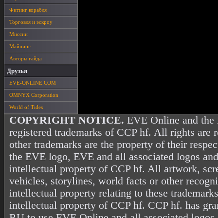
Фитинг корабля
Торговля и эскроу
Миссии
Майнинг
Авторы гайда
Друзья
EVE-ONLINE.COM
OMNYX Corporation
World of Tides
COPYRIGHT NOTICE.
EVE Online and the 
registered trademarks of CCP hf. All rights are 
other trademarks are the property of their resp
the EVE logo, EVE and all associated logos and
intellectual property of CCP hf. All artwork, scr
vehicles, storylines, world facts or other recogni
intellectual property relating to these trademark
intellectual property of CCP hf. CCP hf. has gr
RU to use EVE Online and all associated logos 