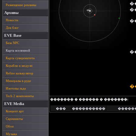
�
Размещение рекламы
�
Архивы
Новости
�
Дев блог
EVE Base
База NPC
Карта вселенной
�
Карта суверенитета
Корабли и модули
Refine калькулятор
Минералы в руде
�
Изотопы льда
Tech 2 компоненты
������� � ������ � �������:
EVE Media
���
����������
�����
Концепт арт
Скриншоты
Обои
Музыка