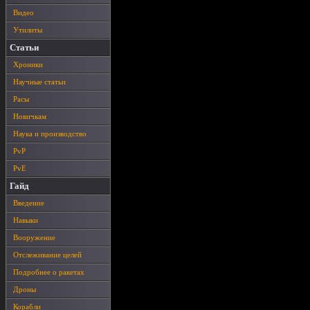
Видео
Утилиты
Статьи
Хроники
Научные статьи
Расы
Новичкам
Наука и производство
PvP
PvE
Гайд
Введение
Навыки
Вооружение
Отслеживание целей
Подробнее о ракетах
Дроны
Корабли