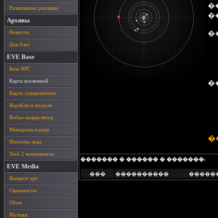
�
Размещение рекламы
�
Архивы
Новости
�
Дев блог
EVE Base
База NPC
Карта вселенной
�
Карта суверенитета
Корабли и модули
Refine калькулятор
Минералы в руде
�
Изотопы льда
Tech 2 компоненты
������� � ������ � �������:
EVE Media
���
����������
�����
Концепт арт
Скриншоты
Обои
Музыка