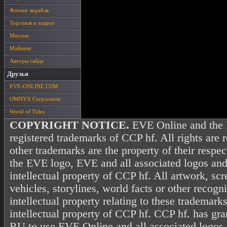
Фитинг корабля
Торговля и эскроу
Миссии
Майнинг
Авторы гайда
Друзья
EVE-ONLINE.COM
OMNYX Corporation
World of Tides
COPYRIGHT NOTICE.
EVE Online and the 
registered trademarks of CCP hf. All rights are 
other trademarks are the property of their resp
the EVE logo, EVE and all associated logos and
intellectual property of CCP hf. All artwork, scr
vehicles, storylines, world facts or other recogni
intellectual property relating to these trademark
intellectual property of CCP hf. CCP hf. has gr
RU to use EVE Online and all associated logos 