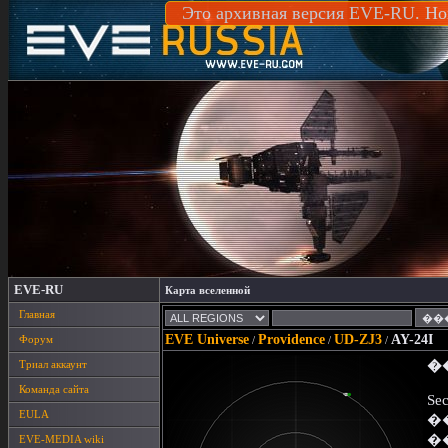
Это архивная версия EVE-RU. Но
EVE-RU
Карта вселенной
Главная
EVE Universe
Providence
UD-ZJ3
AY-24I
Форум
/
/
/
Триал аккаунт
�
Команда сайта
Sec
EULA
�
�
EVE-MEDIA wiki