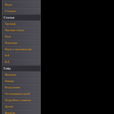
Видео
Утилиты
Статьи
Хроники
Научные статьи
Расы
Новичкам
Наука и производство
PvP
PvE
Гайд
Введение
Навыки
Вооружение
Отслеживание целей
Подробнее о ракетах
Дроны
Корабли