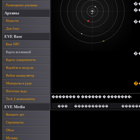
�
Размещение рекламы
�
Архивы
Новости
�
Дев блог
EVE Base
База NPC
Карта вселенной
�
Карта суверенитета
Корабли и модули
Refine калькулятор
�
Минералы в руде
Изотопы льда
������� � ������ � �������:
Tech 2 компоненты
���
����������
�����
EVE Media
Концепт арт
Скриншоты
Обои
Музыка