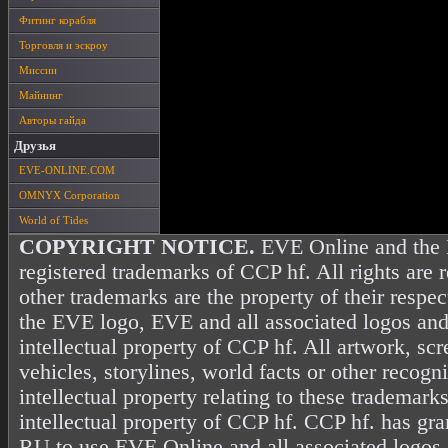
Фитинг корабля
Торговля и эскроу
Миссии
Майнинг
Авторы гайда
Друзья
EVE-ONLINE.COM
OMNYX Corporation
World of Tides
COPYRIGHT NOTICE.
EVE Online and the 
registered trademarks of CCP hf. All rights are 
other trademarks are the property of their resp
the EVE logo, EVE and all associated logos and
intellectual property of CCP hf. All artwork, scr
vehicles, storylines, world facts or other recogni
intellectual property relating to these trademark
intellectual property of CCP hf. CCP hf. has gr
RU to use EVE Online and all associated logos 