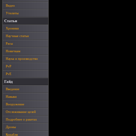
Видео
Утилиты
Статьи
Хроники
Научные статьи
Расы
Новичкам
Наука и производство
PvP
PvE
Гайд
Введение
Навыки
Вооружение
Отслеживание целей
Подробнее о ракетах
Дроны
Корабли