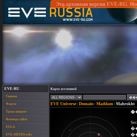
Это архивная версия EVE-RU. Но
EVE-RU
Карта вселенной
Главная
EVE Universe
Domain
Maddam
Mahrokht
Форум
/
/
/
Триал аккаунт
�
Команда сайта
Sec
EULA
�
�
EVE-MEDIA wiki