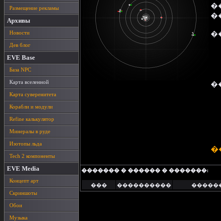
�
Размещение рекламы
�
Архивы
Новости
�
Дев блог
EVE Base
База NPC
Карта вселенной
�
Карта суверенитета
Корабли и модули
Refine калькулятор
Минералы в руде
Изотопы льда
�
Tech 2 компоненты
EVE Media
������� � ������ � �������:
Концепт арт
���
����������
�����
Скриншоты
Обои
Музыка