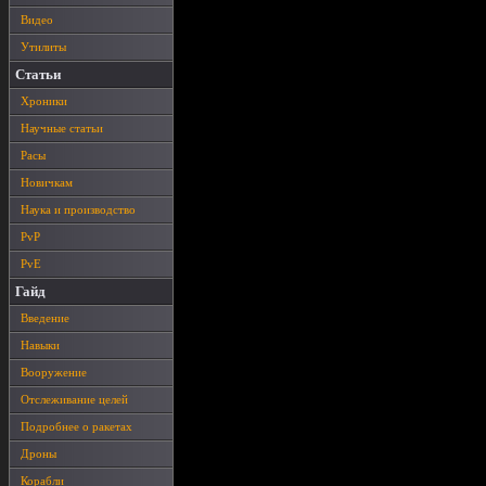
Видео
Утилиты
Статьи
Хроники
Научные статьи
Расы
Новичкам
Наука и производство
PvP
PvE
Гайд
Введение
Навыки
Вооружение
Отслеживание целей
Подробнее о ракетах
Дроны
Корабли