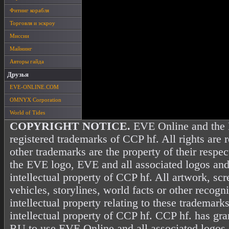
Фитинг корабля
Торговля и эскроу
Миссии
Майнинг
Авторы гайда
Друзья
EVE-ONLINE.COM
OMNYX Corporation
World of Tides
COPYRIGHT NOTICE.
EVE Online and the 
registered trademarks of CCP hf. All rights are 
other trademarks are the property of their resp
the EVE logo, EVE and all associated logos and
intellectual property of CCP hf. All artwork, scr
vehicles, storylines, world facts or other recogni
intellectual property relating to these trademark
intellectual property of CCP hf. CCP hf. has gr
RU to use EVE Online and all associated logos 