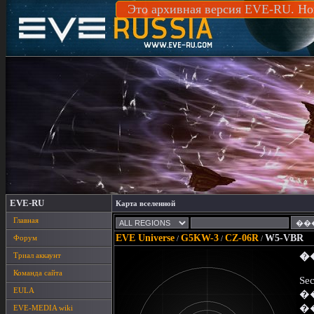
Это архивная версия EVE-RU. Но
EVE-RU
Карта вселенной
Главная
EVE Universe
G5KW-3
CZ-06R
W5-VBR
Форум
/
/
/
Триал аккаунт
�
Команда сайта
Sec
EULA
�
�
EVE-MEDIA wiki