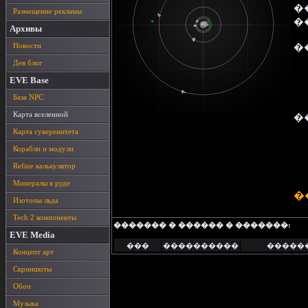
�
Размещение рекламы
�
Архивы
Новости
�
Дев блог
EVE Base
База NPC
Карта вселенной
�
Карта суверенитета
Корабли и модули
Refine калькулятор
Минералы в руде
�
Изотопы льда
Tech 2 компоненты
������� � ������ � �������:
EVE Media
���
����������
�����
Концепт арт
Скриншоты
Обои
Музыка