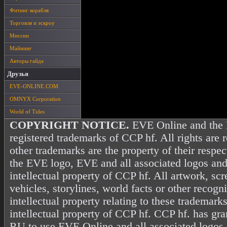
Фитинг корабля
Торговля и эскроу
Миссии
Майнинг
Авторы гайда
Друзья
EVE-ONLINE.COM
OMNYX Corporation
World of Tides
COPYRIGHT NOTICE.
EVE Online and the 
registered trademarks of CCP hf. All rights are 
other trademarks are the property of their resp
the EVE logo, EVE and all associated logos and
intellectual property of CCP hf. All artwork, scr
vehicles, storylines, world facts or other recogni
intellectual property relating to these trademark
intellectual property of CCP hf. CCP hf. has gr
RU to use EVE Online and all associated logos 