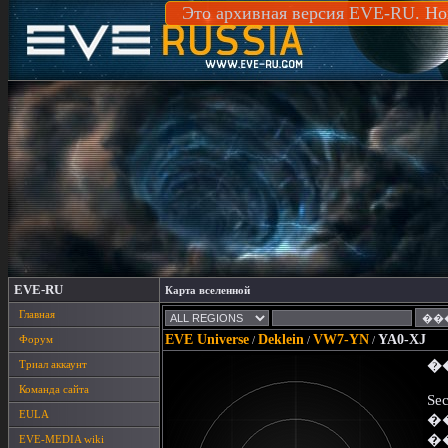
Это архивная версия EVE-RU. Но
EVE-RU
Карта вселенной
Главная
EVE Universe
Deklein
VW7-YN
YA0-XJ
Форум
/
/
/
Триал аккаунт
�
Команда сайта
Sec
EULA
�
�
EVE-MEDIA wiki