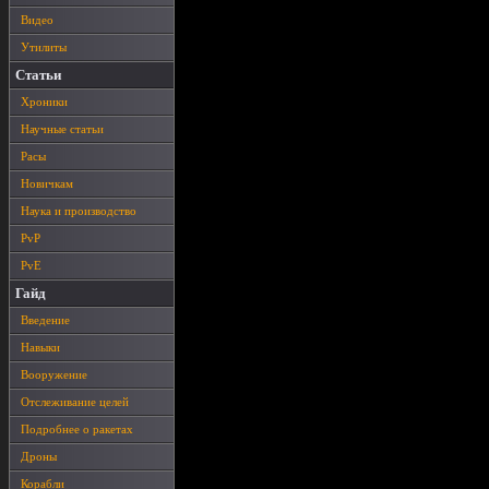
Видео
Утилиты
Статьи
Хроники
Научные статьи
Расы
Новичкам
Наука и производство
PvP
PvE
Гайд
Введение
Навыки
Вооружение
Отслеживание целей
Подробнее о ракетах
Дроны
Корабли