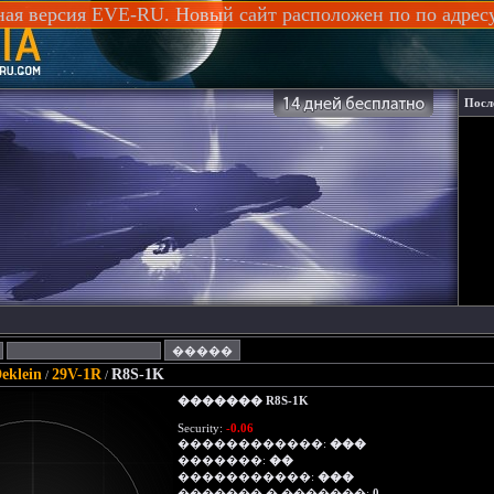
ная версия EVE-RU. Новый сайт расположен по по адре
Посл
eklein
29V-1R
R8S-1K
/
/
������� R8S-1K
Security:
-0.06
������������:
���
�������:
��
�����������:
���
������� � �������:
0