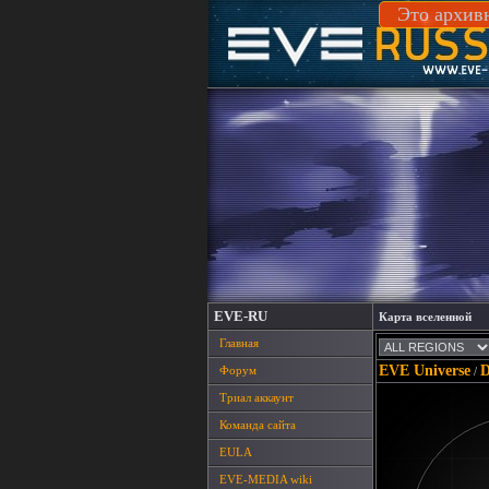
Это архив
EVE-RU
Карта вселенной
Главная
EVE Universe
D
Форум
/
Триал аккаунт
Команда сайта
EULA
EVE-MEDIA wiki