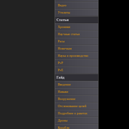
Видео
Утилиты
Статьи
Хроники
Научные статьи
Расы
Новичкам
Наука и производство
PvP
PvE
Гайд
Введение
Навыки
Вооружение
Отслеживание целей
Подробнее о ракетах
Дроны
Корабли