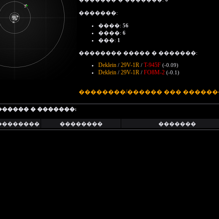
�������:
����:
56
����:
6
���:
1
�������� ����� � �������:
Deklein
29V-1R
T-945F
/
/
(-0.09)
Deklein
29V-1R
FO8M-2
/
/
(-0.1)
��������/������ ��� ������
������ � �������:
��������
��������
�������