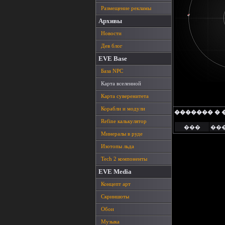
Размещение рекламы
Архивы
Новости
Дев блог
EVE Base
База NPC
Карта вселенной
Карта суверенитета
Корабли и модули
������� � 
Refine калькулятор
���
��
Минералы в руде
Изотопы льда
Tech 2 компоненты
EVE Media
Концепт арт
Скриншоты
Обои
Музыка