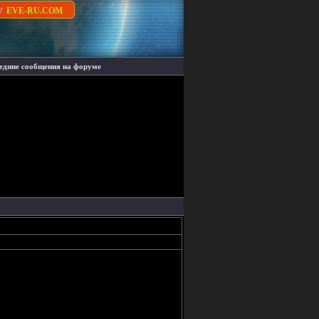
су
EVE-RU.COM
едние сообщения на форуме