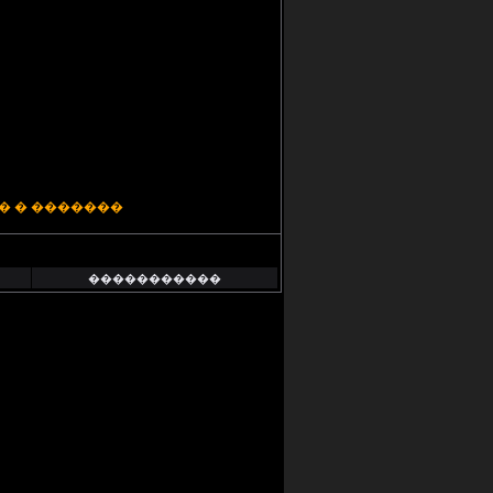
� � �������
�����������