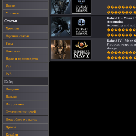
Видео
��������
������� 
Утилиты
Dabrid II - Moon 13
Статьи
Accounting
Accounting and audi
Хроники
��������
������� 
Научные статьи
Dabrid IV - Moon 6
Расы
Produces weapons an
storage.
Новичкам
��������
������� 
Наука и производство
PvP
PvE
Гайд
Введение
Навыки
Вооружение
Отслеживание целей
Подробнее о ракетах
Дроны
Корабли