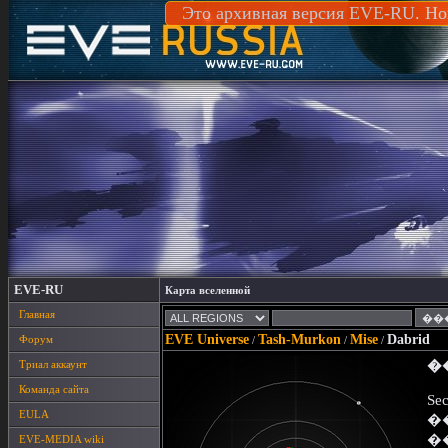
Это архивная версия EVE-RU. Но
EVE-RU
Карта вселенной
Главная
EVE Universe
Tash-Murkon
Mise
Dabrid
Форум
/
/
/
Триал аккаунт
�
Команда сайта
Sec
EULA
�
�
EVE-MEDIA wiki