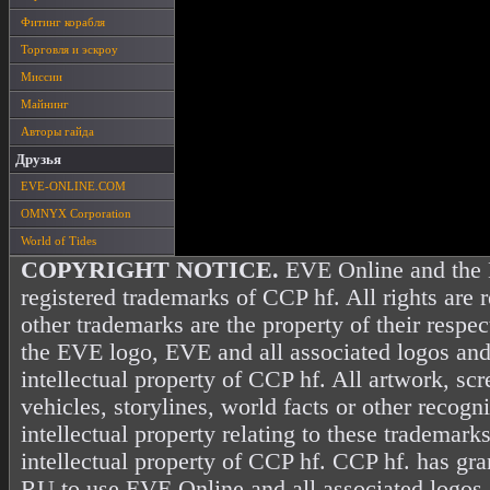
Фитинг корабля
Торговля и эскроу
Миссии
Майнинг
Авторы гайда
Друзья
EVE-ONLINE.COM
OMNYX Corporation
World of Tides
COPYRIGHT NOTICE.
EVE Online and the 
registered trademarks of CCP hf. All rights are 
other trademarks are the property of their resp
the EVE logo, EVE and all associated logos and
intellectual property of CCP hf. All artwork, scr
vehicles, storylines, world facts or other recogni
intellectual property relating to these trademark
intellectual property of CCP hf. CCP hf. has gr
RU to use EVE Online and all associated logos 