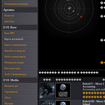
�
Размещение рекламы
�
Архивы
Новости
�
Дев блог
EVE Base
База NPC
Карта вселенной
�
Карта суверенитета
Корабли и модули
Refine калькулятор
�
Минералы в руде
Изотопы льда
������� � ������ � �������:
Tech 2 компоненты
���
����������
�
EVE Media
Dabrid V - Moon 1 -
Концепт арт
Accounting
Accounting and audi
Скриншоты
��������
������� 
Обои
Dabrid III - Moon 3
Музыка
School