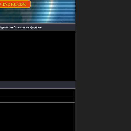
су
EVE-RU.COM
едние сообщения на форуме