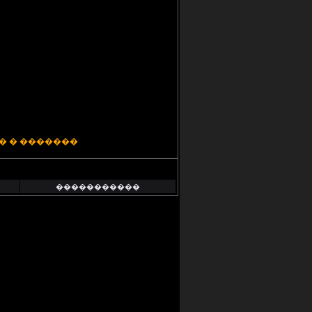
� � �������
�����������