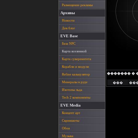
Размещение рекламы
Архивы
Новости
Дев блог
EVE Base
База NPC
Карта вселенной
Карта суверенитета
Корабли и модули
������� � 
Refine калькулятор
Минералы в руде
���
��
Изотопы льда
Tech 2 компоненты
EVE Media
Концепт арт
Скриншоты
Обои
Музыка