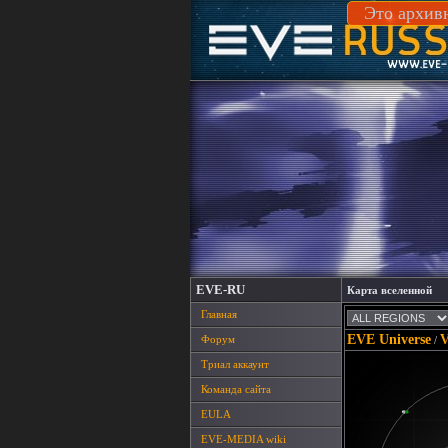
Это архив
EVE-RU
Карта вселенной
Главная
EVE Universe
Форум
/
Триал аккаунт
Команда сайта
EULA
EVE-MEDIA wiki