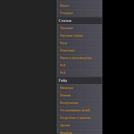
Видео
Утилиты
Статьи
Хроники
Научные статьи
Расы
Новичкам
Наука и производство
PvP
PvE
Гайд
Введение
Навыки
Вооружение
Отслеживание целей
Подробнее о ракетах
Дроны
Корабли