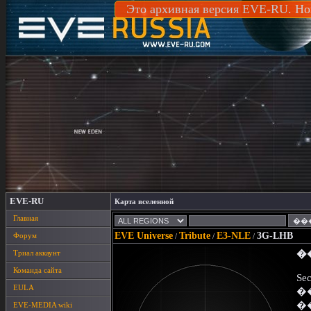
Это архивная версия EVE-RU. Но
EVE-RU
Карта вселенной
Главная
EVE Universe
Tribute
E3-NLE
3G-LHB
Форум
/
/
/
Триал аккаунт
�
Команда сайта
Sec
EULA
�
�
EVE-MEDIA wiki