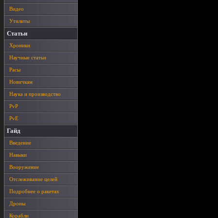
Видео
Утилиты
Статьи
Хроники
Научные статьи
Расы
Новичкам
Наука и производство
PvP
PvE
Гайд
Введение
Навыки
Вооружение
Отслеживание целей
Подробнее о ракетах
Дроны
Корабли