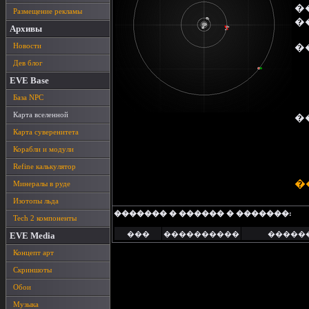
�
Размещение рекламы
�
Архивы
Новости
�
Дев блог
EVE Base
База NPC
Карта вселенной
�
Карта суверенитета
Корабли и модули
Refine калькулятор
�
Минералы в руде
Изотопы льда
������� � ������ � �������:
Tech 2 компоненты
���
����������
�����
EVE Media
Концепт арт
Скриншоты
Обои
Музыка