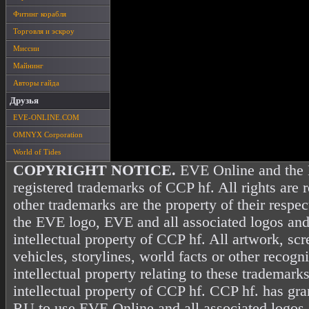
Фитинг корабля
Торговля и эскроу
Миссии
Майнинг
Авторы гайда
Друзья
EVE-ONLINE.COM
OMNYX Corporation
World of Tides
COPYRIGHT NOTICE.
EVE Online and the 
registered trademarks of CCP hf. All rights are 
other trademarks are the property of their resp
the EVE logo, EVE and all associated logos and
intellectual property of CCP hf. All artwork, scr
vehicles, storylines, world facts or other recogni
intellectual property relating to these trademark
intellectual property of CCP hf. CCP hf. has gr
RU to use EVE Online and all associated logos 