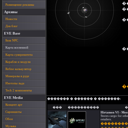
�
Размещение рекламы
�
Архивы
Новости
�
Дев блог
EVE Base
База NPC
Карта вселенной
�
Карта суверенитета
Корабли и модули
Refine калькулятор
Минералы в руде
Изотопы льда
�
Tech 2 компоненты
EVE Media
������� � ������ � �������:
Концепт арт
���
����������
�
Скриншоты
Hirtamon VI - Moon
Stores cargo for othe
Обои
retailers.
��������
Музыка