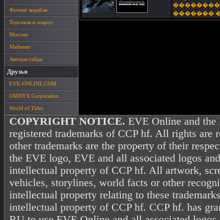
��������
Фитинг корабля
������� 
Торговля и эскроу
Миссии
Майнинг
Авторы гайда
Друзья
EVE-ONLINE.COM
OMNYX Corporation
World of Tides
COPYRIGHT NOTICE.
EVE Online and the 
registered trademarks of CCP hf. All rights are 
other trademarks are the property of their resp
the EVE logo, EVE and all associated logos and
intellectual property of CCP hf. All artwork, scr
vehicles, storylines, world facts or other recogni
intellectual property relating to these trademark
intellectual property of CCP hf. CCP hf. has gr
RU to use EVE Online and all associated logos 