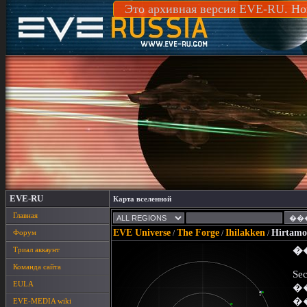
Это архивная версия EVE-RU. Но
EVE-RU
Карта вселенной
Главная
EVE Universe
The Forge
Ihilakken
Hirtam
Форум
/
/
/
Триал аккаунт
�
Команда сайта
Sec
EULA
�
�
EVE-MEDIA wiki