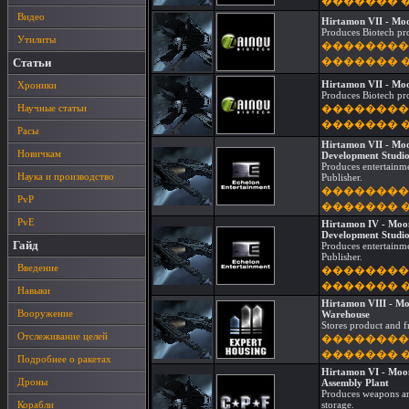
������� 
Видео
Hirtamon VII - Moo
Produces Biotech pr
Утилиты
��������
������� 
Статьи
Hirtamon VII - Moo
Хроники
Produces Biotech pr
Научные статьи
��������
������� 
Расы
Hirtamon VII - Moo
Новичкам
Development Studi
Produces entertainme
Наука и производство
Publisher.
��������
PvP
������� 
PvE
Hirtamon IV - Moon
Development Studi
Гайд
Produces entertainme
Publisher.
Введение
��������
������� 
Навыки
Hirtamon VIII - Mo
Вооружение
Warehouse
Stores product and f
Отслеживание целей
��������
������� 
Подробнее о ракетах
Hirtamon VI - Moon
Дроны
Assembly Plant
Produces weapons an
Корабли
storage.