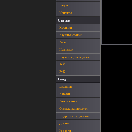
Видео
Утилиты
Статьи
Хроники
Научные статьи
Расы
Новичкам
Наука и производство
PvP
PvE
Гайд
Введение
Навыки
Вооружение
Отслеживание целей
Подробнее о ракетах
Дроны
Корабли