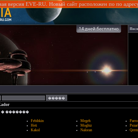
ная версия EVE-RU. Новый сайт расположен по по адре
Посл
ador
 � �������
Febihkin
Megeh
Parro
Heti
Moghiz
Pezar
Kakol
Naloran
Qerm