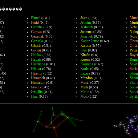
 �������
Elmed
Jakri
Muno
)
(0.81)
(0.53)
Finid
Jennim
Muri
57)
(0.49)
(0.85)
Gamdis
Jeshideh
Nebu
82)
(0.69)
(0.73)
Garisas
Joamma
Nidu
8)
(0.5)
(0.55)
Gasavak
Joramok
Nord
42)
(0.38)
(0.79)
Gensela
Kador Prime
Ober
63)
(0.69)
(0.62)
Ghesis
Kamda
Oma
(0.51)
(0.57)
Gonan
Kasi
Peyir
(0.48)
(0.82)
Halibai
Khafis
Rayer
67)
(0.75)
(0.6)
Hapala
Koona
Romi
)
(0.88)
(0.52)
Hikansog
Kooreng
Salah
.2)
(0.81)
(0.67)
Hilmar
Kothe
Sech
1)
(0.78)
(0.65)
Hiremir
Lazara
Shag
.45)
(0.32)
(0.79)
Hiroudeh
Mandoo
Shem
32)
(0.48)
(0.51)
Hostakoh
Menri
Shur
51)
(0.6)
(0.37)
Iaokit
Miah
Sona
6)
(0.41)
(0.55)
Inis-Ilix
Minin
Sune
37)
(0.91)
(0.72)
Ithar
Mod
Syrik
(0.83)
(0.32)