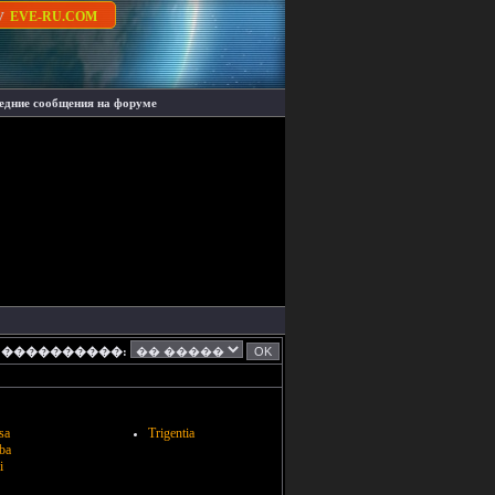
су
EVE-RU.COM
едние сообщения на форуме
����������:
sa
Trigentia
ba
i