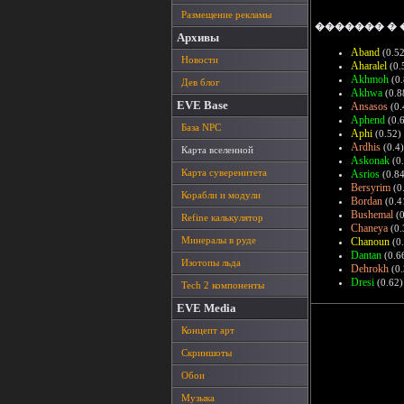
Размещение рекламы
������� �
Архивы
Aband
(0.52
Новости
Aharalel
(0.
Akhmoh
(0.
Дев блог
Akhwa
(0.8
EVE Base
Ansasos
(0.
Aphend
(0.
База NPC
Aphi
(0.52)
Ardhis
(0.4)
Карта вселенной
Askonak
(0.
Карта суверенитета
Asrios
(0.84
Bersyrim
(0
Корабли и модули
Bordan
(0.4
Bushemal
(0
Refine калькулятор
Chaneya
(0.
Минералы в руде
Chanoun
(0.
Dantan
(0.6
Изотопы льда
Dehrokh
(0.
Dresi
(0.62)
Tech 2 компоненты
EVE Media
Концепт арт
Скриншоты
Обои
Музыка