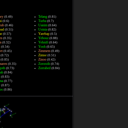
ry
Telang
(0.49)
(0.81)
ni
Turba
(0.6)
(0.7)
rab
Uanim
(0.46)
(0.64)
pad
Ustnia
(0.51)
(0.82)
ar
Yarebap
(0.57)
(0.5)
en
Yebouz
(0.35)
(0.88)
m
Yehnifi
(0.32)
(0.64)
i
Yooh
(0.54)
(0.65)
et
Zimmem
(0.45)
(0.49)
Zimse
(0.72)
(0.51)
Zinoo
(0.85)
(0.42)
maren
Zororzih
(0.35)
(0.74)
goth
Zorrabed
(0.73)
(0.84)
ah
(0.84)
a
(0.83)
ma
(0.77)
r
(0.87)
os
(0.86)