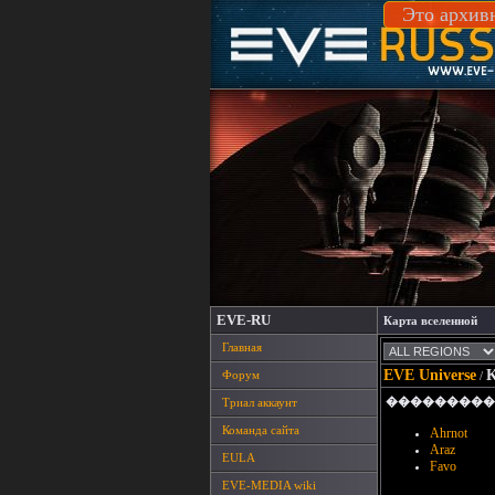
Это архив
EVE-RU
Карта вселенной
Главная
EVE Universe
K
Форум
/
���������
Триал аккаунт
Команда сайта
Ahrnot
Araz
EULA
Favo
EVE-MEDIA wiki