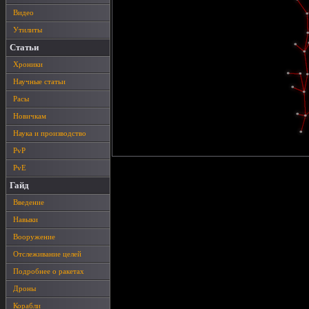
Видео
Утилиты
Статьи
Хроники
Научные статьи
Расы
Новичкам
Наука и производство
PvP
PvE
Гайд
Введение
Навыки
Вооружение
Отслеживание целей
Подробнее о ракетах
Дроны
Корабли