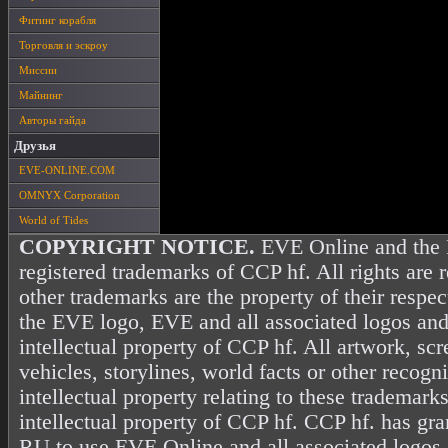
Фитинг корабля
Торговля и эскроу
Миссии
Майнинг
Авторы гайда
Друзья
EVE-ONLINE.COM
OMNYX Corporation
World of Tides
COPYRIGHT NOTICE.
EVE Online and the 
registered trademarks of CCP hf. All rights are 
other trademarks are the property of their resp
the EVE logo, EVE and all associated logos and
intellectual property of CCP hf. All artwork, scr
vehicles, storylines, world facts or other recogni
intellectual property relating to these trademark
intellectual property of CCP hf. CCP hf. has gr
RU to use EVE Online and all associated logos 