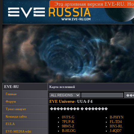
Это архивная версия EVE-RU. Но
EVE-RU
Карта вселенной
Главная
EVE Universe
UUA-F4
Форум
/
��������� � �������
Триал аккаунт
Команда сайта
0VFS-G
B-PHYN
7PUP-K
FL-TD4
EULA
9RW5-Z
HN5-RL
B-HLOG
J-4QD7
EVE-MEDIA wiki