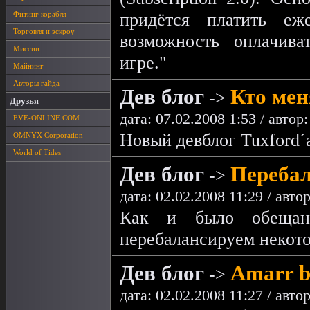
придётся платить е
Фитинг корабля
Торговля и эскроу
возможность оплачив
Миссии
игре."
Майнинг
Авторы гайда
Дев блог
Кто мен
->
Друзья
дата: 07.02.2008 1:53 / автор
EVE-ONLINE.COM
Новый девблог Tuxford´а
OMNYX Corporation
World of Tides
Дев блог
Перебал
->
дата: 02.02.2008 11:29 / авто
Как и было обещан
перебалансируем некото
Дев блог
Amarr b
->
дата: 02.02.2008 11:27 / авто