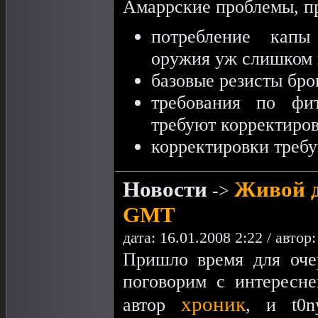
Амаррские проблемы, п
потребление капы
оружия уж слишком 
базовые резисты бр
требования по фи
требуют корректиров
корректировки требу
Новости
Живой де
->
GMT
дата: 16.01.2008 2:22 / автор
Пришло время для очер
поговорим с интересне
хроник
автор
, и t0n