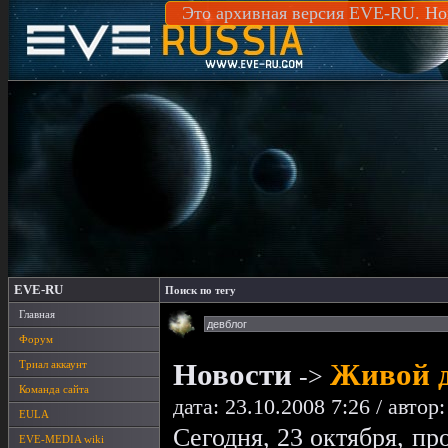
Это архивная версия EVE-RU. Но
EVE-RU
Поиск по тегу
Главная
Форум
Новости
Живой д
Триал аккаунт
->
Команда сайта
дата: 23.10.2008 7:26 / автор
EULA
Сегодня, 23 октября, пр
EVE-MEDIA wiki