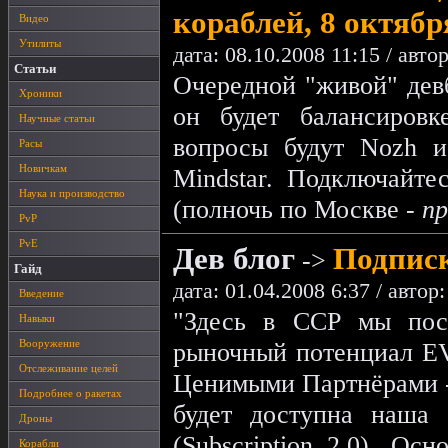
кораблей, 8 октябр
Видео
Утилиты
дата: 08.10.2008 11:15 / авто
Статьи
Очередной "живой" девб
Хроники
он будет балансировк
Научные статьи
вопросы будут Nozh и 
Расы
Новичкам
Mindstar. Подключайте
Наука и производство
(полночь по Москве -
пр
PvP
PvE
Дев блог
Подписк
->
Гайд
дата: 01.04.2008 6:37 / автор
Введение
"Здесь в CCP мы пос
Навыки
Вооружение
рыночный потенциал EV
Отслеживание целей
Ценимыми Партнёрами - V
Подробнее о ракетах
будет доступна наша 
Дроны
(Subscription 2.0). Ос
Корабли