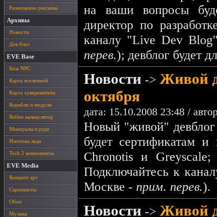
на ваши вопросы буд
Размещение рекламы
Архивы
директор по разработк
Новости
каналу "Live Dev Blo
Дев блог
перев.
); девблог будет д
EVE Base
База NPC
Новости
Живой д
->
Карта вселенной
октября
Карта суверенитета
Корабли и модули
дата: 15.10.2008 23:48 / авто
Refine калькулятор
Новый "живой" девблог 
Минералы в руде
будет сертификатам и 
Изотопы льда
Chronotis и Greyscale;
Tech 2 компоненты
EVE Media
Подключайтесь к канал
Концепт арт
Москве -
прим. перев.
).
Скриншоты
Обои
Новости
Живой д
->
Музыка