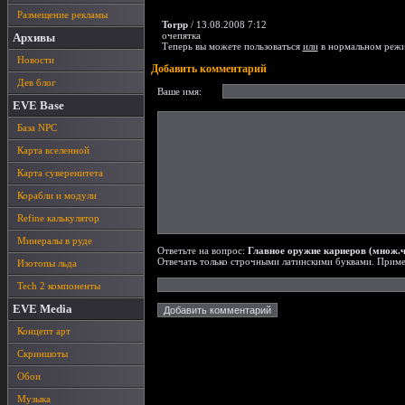
Размещение рекламы
Torpp
/ 13.08.2008 7:12
очепятка
Архивы
Теперь вы можете пользоваться
или
в нормальном реж
Новости
Добавить комментарий
Дев блог
Ваше имя:
EVE Base
База NPC
Карта вселенной
Карта суверенитета
Корабли и модули
Refine калькулятор
Минералы в руде
Ответьте на вопрос:
Главное оружие кариеров (множ.ч
Отвечать только строчными латинскими буквами. Приме
Изотопы льда
Tech 2 компоненты
EVE Media
Концепт арт
Скриншоты
Обои
Музыка