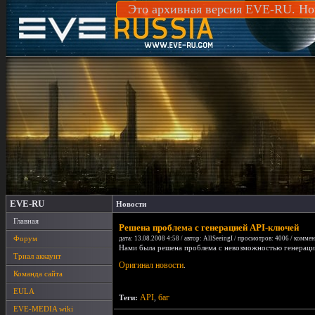
Это архивная версия EVE-RU. Но
EVE-RU
Новости
Главная
Решена проблема с генерацией API-ключей
Форум
дата: 13.08.2008 4:58 / автор: AllSeeingI / просмотров: 4006 / коммен
Нами была решена проблема с невозможностью генерации
Триал аккаунт
Оригинал новости
.
Команда сайта
EULA
API
баг
Теги:
,
EVE-MEDIA wiki