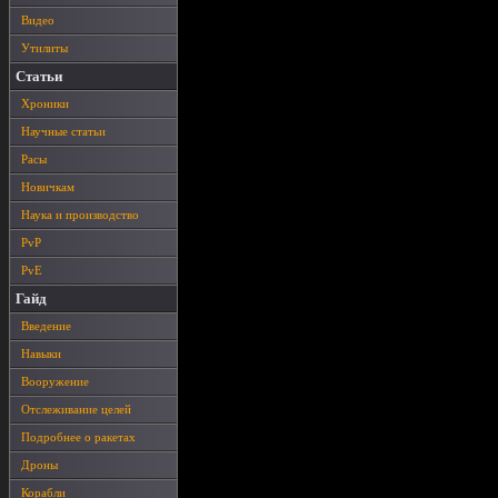
Видео
Утилиты
Статьи
Хроники
Научные статьи
Расы
Новичкам
Наука и производство
PvP
PvE
Гайд
Введение
Навыки
Вооружение
Отслеживание целей
Подробнее о ракетах
Дроны
Корабли