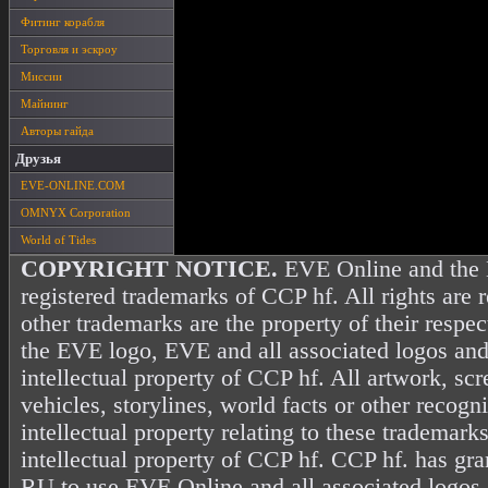
Фитинг корабля
Торговля и эскроу
Миссии
Майнинг
Авторы гайда
Друзья
EVE-ONLINE.COM
OMNYX Corporation
World of Tides
COPYRIGHT NOTICE.
EVE Online and the 
registered trademarks of CCP hf. All rights are 
other trademarks are the property of their resp
the EVE logo, EVE and all associated logos and
intellectual property of CCP hf. All artwork, scr
vehicles, storylines, world facts or other recogni
intellectual property relating to these trademark
intellectual property of CCP hf. CCP hf. has gr
RU to use EVE Online and all associated logos 